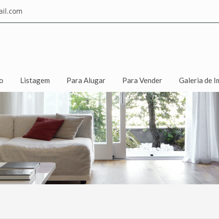
il.com
io
Listagem
Para Alugar
Para Vender
Galeria de I