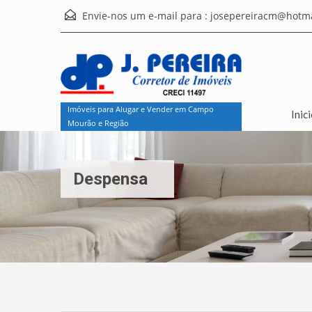
Envie-nos um e-mail para :
josepereiracm@hotma
Imóveis para Alugar e Vender em Campo
Inic
Mourão e Região
Despensa