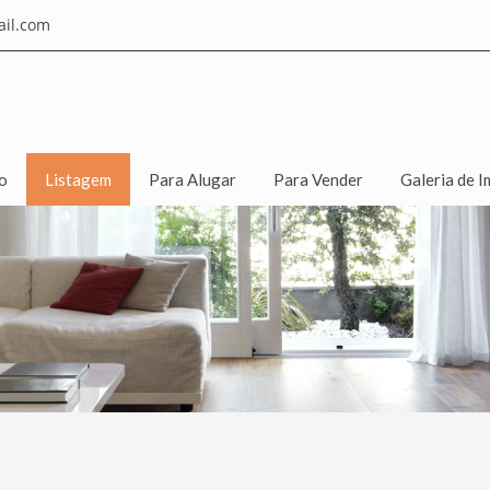
il.com
io
Listagem
Para Alugar
Para Vender
Galeria de I