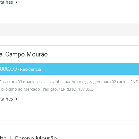
etalhes
va, Campo Mourão
000,00
- Residência
asa com 03 quartos, sala, cozinha, banheiro e garagem para 02 carros. EN
 próximo ao Mercado Tradição. TERRENO: 137,05…
etalhes
lta II, Campo Mourão.