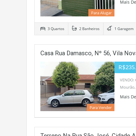
Mais D
Para Alugar
3 Quartos
2 Banheiros
1 Garagem
Casa Rua Damasco, Nº 56, Vila No
R$235.
VENDO: C
Mourão,
Mais D
Para Vender
Terreno Na Rua São José, Cidade A