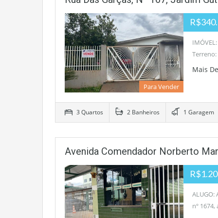
R$340.0
IMÓVEL: 
Terreno:
Mais D
Para Vender
3 Quartos
2 Banheiros
1 Garagem
Avenida Comendador Norberto Marco
R$1.200
ALUGO: A
nº 1674,