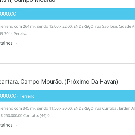
.000,00
erreno com 264 m², sendo 12,00 x 22,00. ENDEREÇO: rua São José, Cidade A
69-7044 Pereira.
etalhes
Alcantara, Campo Mourão. (próximo Da Havan)
000,00
- Terreno
erreno com 345 m², sendo 11,50 x 30,00. ENDEREÇO: rua Curitiba , Jardim 
$ 250.000,00 Contato: (44) 9…
etalhes