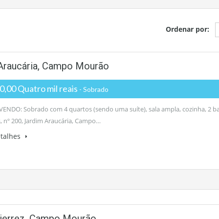
Ordenar por:
m Araucária, Campo Mourão
,00 Quatro mil reais
- Sobrado
ENDO: Sobrado com 4 quartos (sendo uma suíte), sala ampla, cozinha, 2 b
s, nº 200, Jardim Araucária, Campo…
etalhes
tierrez, Campo Mourão