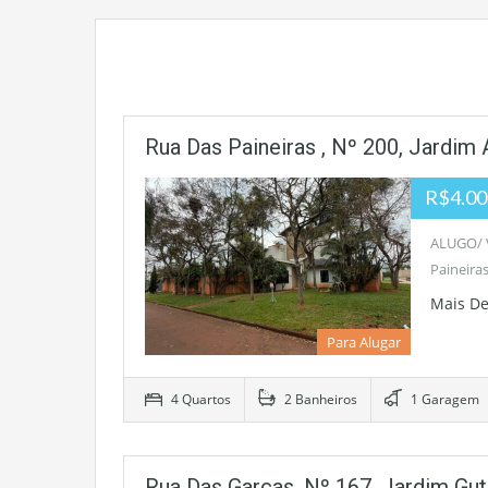
Rua Das Paineiras , Nº 200, Jardi
R$4.000
ALUGO/ V
Paineira
Mais D
Para Alugar
4 Quartos
2 Banheiros
1 Garagem
Rua Das Garças, Nº 167, Jardim Gu