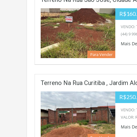
R$160
VENDO: T
(44) 9 99
Mais D
Para Vender
Terreno Na Rua Curitiba , Jardim 
R$250.
VENDO: T
VALOR: R
Mais D