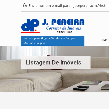
Envie-nos um e-mail para :
josepereiracm@hotma
Imóveis para Alugar e Vender em Campo
Inic
Mourão e Região
Listagem De Imóveis