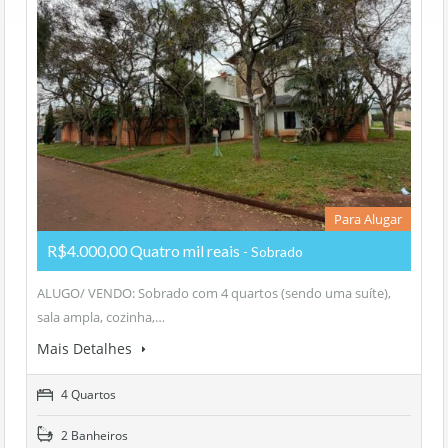
Para Alugar
R$4.000,00 Quatro mil reais
- Sobrado
ALUGO/ VENDO: Sobrado com 4 quartos (sendo uma suíte),
sala ampla, cozinha,…
Mais Detalhes
4 Quartos
2 Banheiros