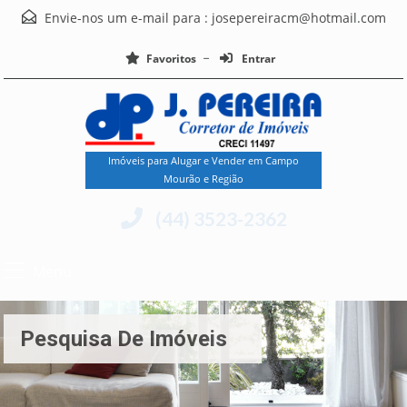
Envie-nos um e-mail para :
josepereiracm@hotmail.com
Favoritos
Entrar
Imóveis para Alugar e Vender em Campo
Mourão e Região
(44) 3523-2362
Menu
Pesquisa De Imóveis