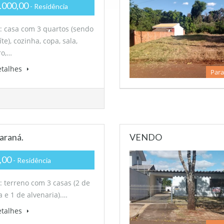
.000,00
- Residência
 casa com 3 quartos (sendo
te), cozinha, copa, sala,
ro,…
etalhes
Para
araná.
VENDO
,00
- Residência
 terreno com 3 casas (2 de
 e 1 de alvenaria).…
etalhes