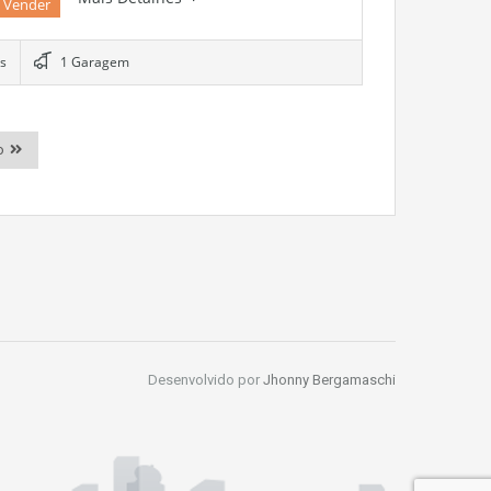
 Vender
s
1 Garagem
o
Desenvolvido por
Jhonny Bergamaschi