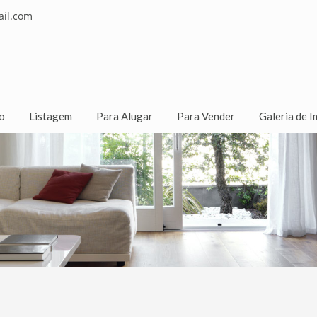
il.com
io
Listagem
Para Alugar
Para Vender
Galeria de I