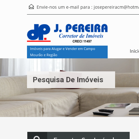
Envie-nos um e-mail para :
josepereiracm@hotma
Imóveis para Alugar e Vender em Campo
Inic
Mourão e Região
Pesquisa De Imóveis