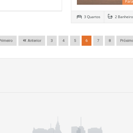
Para
3 Quartos
2 Banheiro
rimeiro
Anterior
3
4
5
6
7
8
Próxim