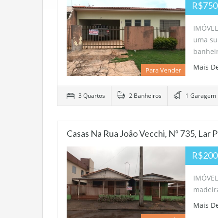
R$750
IMÓVEL:
uma suí
banhei
Mais D
Para Vender
3 Quartos
2 Banheiros
1 Garagem
Casas Na Rua João Vecchi, Nº 735, Lar P
R$200
IMÓVEL:
madeira
Mais D