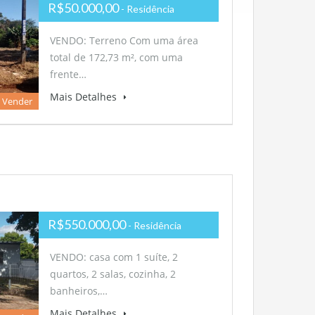
R$50.000,00
- Residência
VENDO: Terreno Com uma área
total de 172,73 m², com uma
frente…
Mais Detalhes
 Vender
R$550.000,00
- Residência
VENDO: casa com 1 suíte, 2
quartos, 2 salas, cozinha, 2
banheiros,…
Mais Detalhes