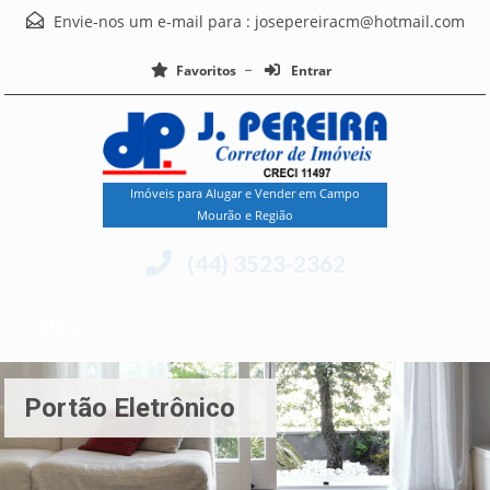
Envie-nos um e-mail para :
josepereiracm@hotmail.com
Favoritos
Entrar
Imóveis para Alugar e Vender em Campo
Mourão e Região
(44) 3523-2362
Menu
Portão Eletrônico