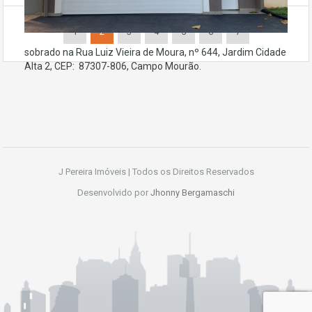
1
2
3
4
5
6
7
sobrado na Rua Luiz Vieira de Moura, nº 644, Jardim Cidade
Alta 2, CEP: 87307-806, Campo Mourão.
J Pereira Imóveis | Todos os Direitos Reservados
Desenvolvido por
Jhonny Bergamaschi