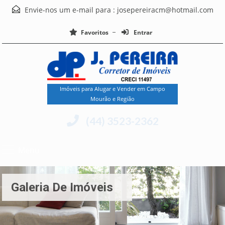
Envie-nos um e-mail para :
josepereiracm@hotmail.com
Favoritos
Entrar
Imóveis para Alugar e Vender em Campo
Mourão e Região
(44) 3523-2362
Menu
Galeria De Imóveis