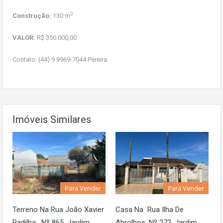
2
Construção:
130 m
VALOR:
R$ 350.000,00
Contato: (44) 9 9969-7044 Pereira.
Imóveis Similares
Para Vender
Para Vender
Terreno Na Rua João Xavier
Casa Na Rua Ilha De
Padilha, Nº 865, Jardim
Abrolhos, Nº 272, Jardim