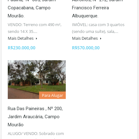
Copacabana, Campo
Francisco Ferreira
Mourão.
Albuquerque.
VENDO: Terreno com 490 m²,
IMÓVEL: casa com 3 quartos
sendo 14 X 35.…
(sendo uma suíte), sala,…
Mais Detalhes
Mais Detalhes
R$230.000,00
R$570.000,00
Para Alugar
Rua Das Paineiras , Nº 200,
Jardim Araucária, Campo
Mourão
ALUGO/ VENDO: Sobrado com