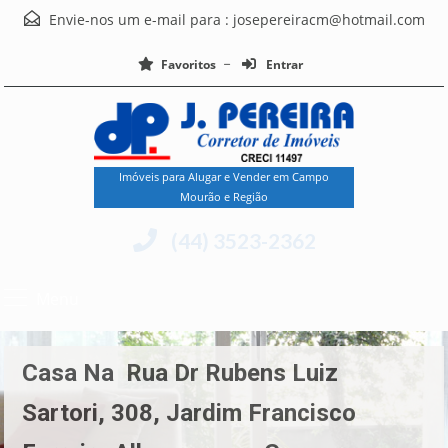
Envie-nos um e-mail para :
josepereiracm@hotmail.com
Favoritos
Entrar
Imóveis para Alugar e Vender em Campo
Mourão e Região
(44) 3523-2362
Menu
Casa Na Rua Dr Rubens Luiz
Sartori, 308, Jardim Francisco