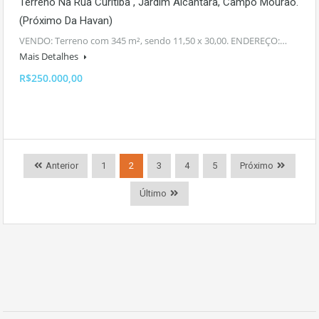
Terreno Na Rua Curitiba , Jardim Alcantara, Campo Mourão.
(próximo Da Havan)
VENDO: Terreno com 345 m², sendo 11,50 x 30,00. ENDEREÇO:…
Mais Detalhes
R$250.000,00
Anterior
1
2
3
4
5
Próximo
Último