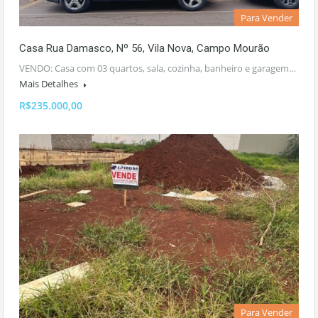
Para Vender
Casa Rua Damasco, Nº 56, Vila Nova, Campo Mourão
VENDO: Casa com 03 quartos, sala, cozinha, banheiro e garagem…
Mais Detalhes
R$235.000,00
Para Vender