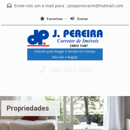
Envie-nos um e-mail para :
josepereiracm@hotmail.com
Favoritos
Entrar
Imóveis para Alugar e Vender em Campo
Mourão e Região
(44) 3523-2362
Menu
Propriedades