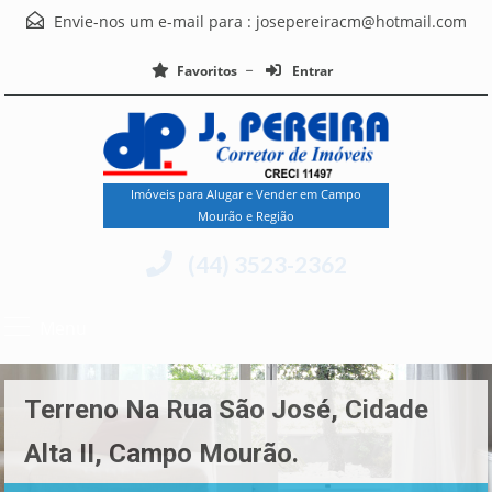
Envie-nos um e-mail para :
josepereiracm@hotmail.com
Favoritos
Entrar
Imóveis para Alugar e Vender em Campo
Mourão e Região
(44) 3523-2362
Menu
Terreno Na Rua São José, Cidade
Alta II, Campo Mourão.