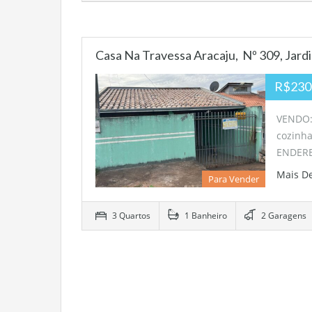
Casa Na Travessa Aracaju, Nº 309, Jar
R$230
VENDO: 
cozinha
ENDERE
Mais D
Para Vender
3 Quartos
1 Banheiro
2 Garagens