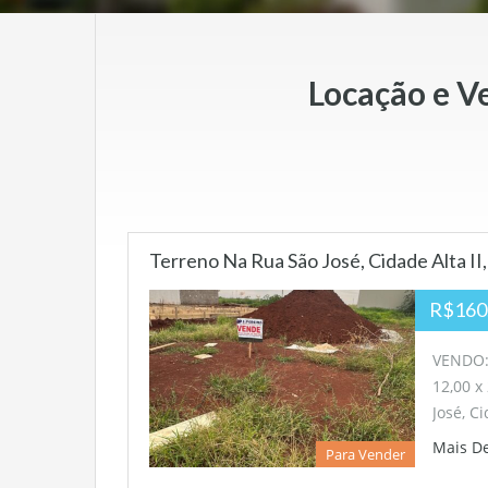
Locação e V
Terreno Na Rua São José, Cidade Alta I
R$160
VENDO:
12,00 x
José, C
Mais D
Para Vender