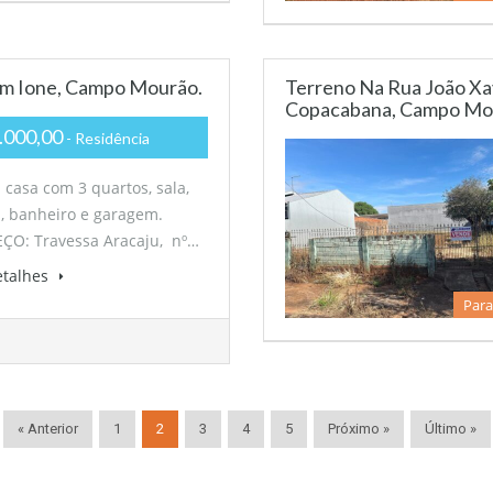
dim Ione, Campo Mourão.
Terreno Na Rua João Xav
Copacabana, Campo Mo
.000,00
- Residência
casa com 3 quartos, sala,
, banheiro e garagem.
ÇO: Travessa Aracaju, nº…
etalhes
Para
« Anterior
1
2
3
4
5
Próximo »
Último »