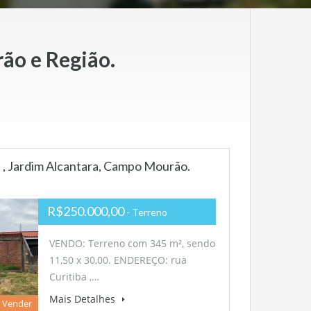
ão e Região.
 , Jardim Alcantara, Campo Mourão.
R$250.000,00
- Terreno
VENDO: Terreno com 345 m², sendo
11,50 x 30,00. ENDEREÇO: rua
Curitiba ,…
Mais Detalhes
 Vender