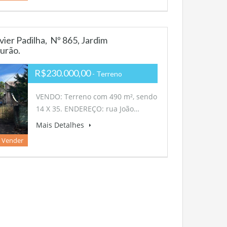
ier Padilha, Nº 865, Jardim
urão.
R$230.000,00
- Terreno
VENDO: Terreno com 490 m², sendo
14 X 35. ENDEREÇO: rua João…
Mais Detalhes
 Vender