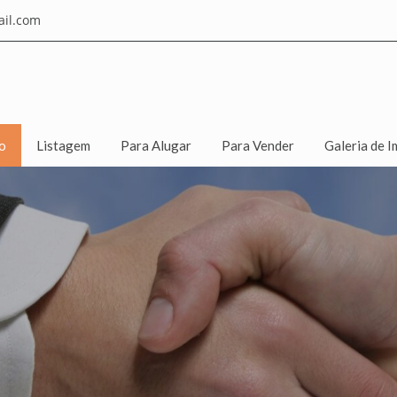
il.com
io
Listagem
Para Alugar
Para Vender
Galeria de I