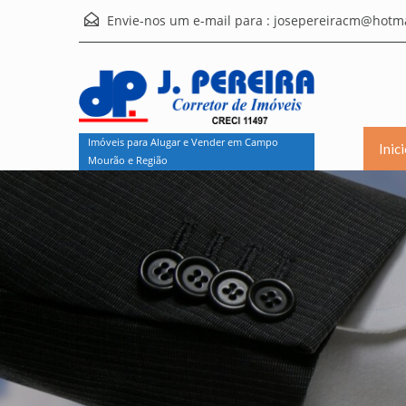
Envie-nos um e-mail para :
josepereiracm@hotma
Imóveis para Alugar e Vender em Campo
Inic
Mourão e Região