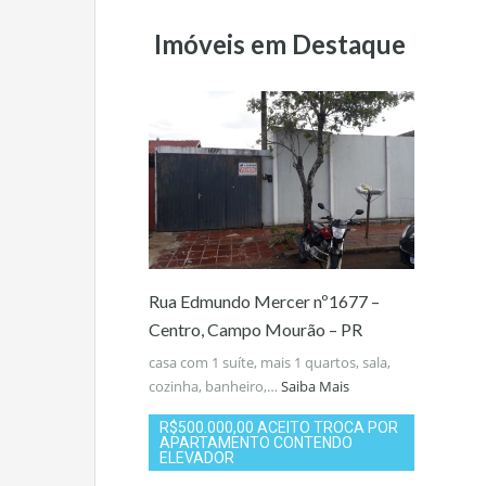
Imóveis em Destaque
Rua Edmundo Mercer nº1677 –
Centro, Campo Mourão – PR
casa com 1 suíte, mais 1 quartos, sala,
cozinha, banheiro,…
Saiba Mais
R$500.000,00 ACEITO TROCA POR
APARTAMENTO CONTENDO
ELEVADOR