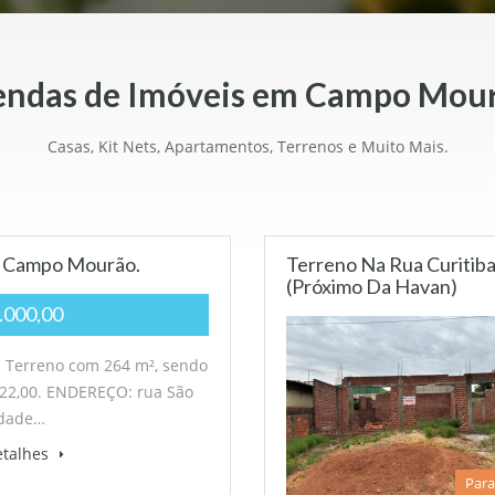
endas de Imóveis em Campo Mour
Casas, Kit Nets, Apartamentos, Terrenos e Muito Mais.
I, Campo Mourão.
Terreno Na Rua Curitiba
(próximo Da Havan)
.000,00
 Terreno com 264 m², sendo
 22,00. ENDEREÇO: rua São
idade…
etalhes
Para