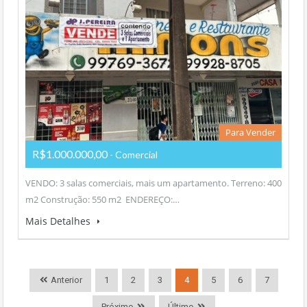
Para Vender
R$1.000.000,00
- Comercial
VENDO: 3 salas comerciais, mais um apartamento. Terreno: 400
m2 Construção: 550 m2 ENDEREÇO:…
Mais Detalhes
Anterior
1
2
3
4
5
6
7
Próximo
Último