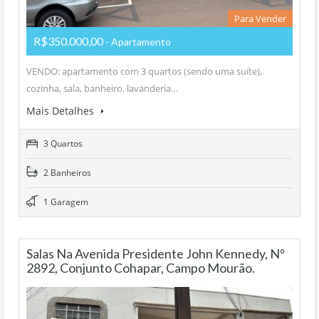
Para Vender
R$350.000,00
- Apartamento
VENDO: apartamento com 3 quartos (sendo uma suíte),
cozinha, sala, banheiro, lavanderia…
Mais Detalhes
3 Quartos
2 Banheiros
1 Garagem
Salas Na Avenida Presidente John Kennedy, Nº
2892, Conjunto Cohapar, Campo Mourão.