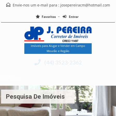
Envie-nos um e-mail para :
josepereiracm@hotmail.com
Favoritos
Entrar
Imóveis para Alugar e Vender em Campo
Mourão e Região
(44) 3523-2362
Menu
Pesquisa De Imóveis