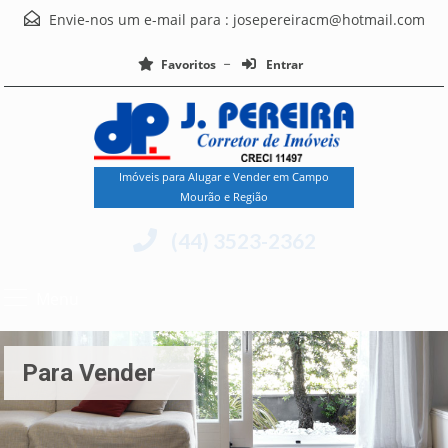
Envie-nos um e-mail para :
josepereiracm@hotmail.com
Favoritos
Entrar
Imóveis para Alugar e Vender em Campo
Mourão e Região
(44) 3523-2362
Menu
Para Vender