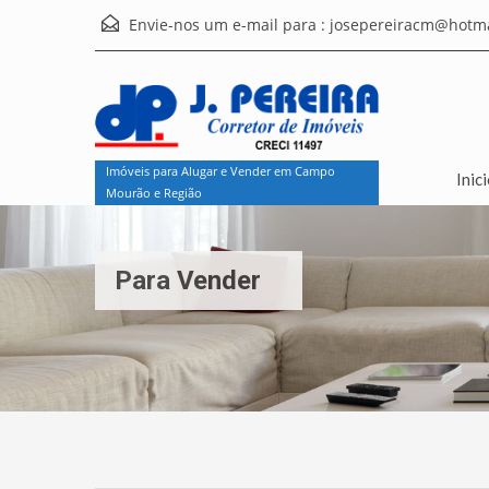
Envie-nos um e-mail para :
josepereiracm@hotma
Imóveis para Alugar e Vender em Campo
Inic
Mourão e Região
Para Vender