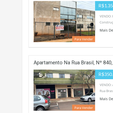
R$1.35
VENDO: 
Construç
Mais D
Para Vender
Apartamento Na Rua Brasil, Nº 840,
R$350.
VENDO: a
Rua Brasi
Mais D
Para Vender