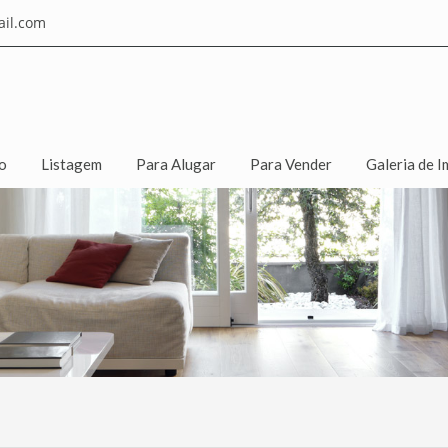
il.com
io
Listagem
Para Alugar
Para Vender
Galeria de I