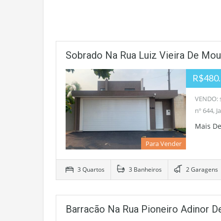
Sobrado Na Rua Luiz Vieira De Mou
R$480.
VENDO: s
nº 644, 
Mais D
Para Vender
3 Quartos
3 Banheiros
2 Garagens
Barracão Na Rua Pioneiro Adinor D