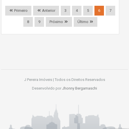
Primeiro
Anterior
3
4
5
6
7
8
9
Próximo
Último
J Pereira Imóveis | Todos os Direitos Reservados
Desenvolvido por
Jhonny Bergamaschi