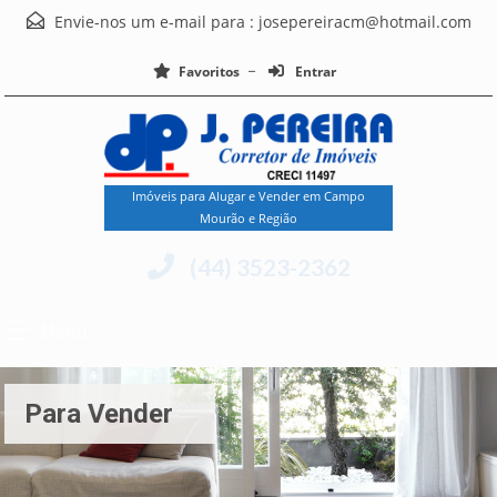
Envie-nos um e-mail para :
josepereiracm@hotmail.com
Favoritos
Entrar
Imóveis para Alugar e Vender em Campo
Mourão e Região
(44) 3523-2362
Menu
Para Vender