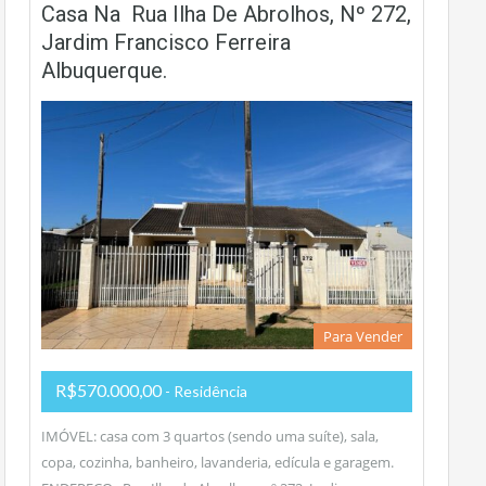
Casa Na Rua Ilha De Abrolhos, Nº 272,
Jardim Francisco Ferreira
Albuquerque.
Para Vender
R$570.000,00
- Residência
IMÓVEL: casa com 3 quartos (sendo uma suíte), sala,
copa, cozinha, banheiro, lavanderia, edícula e garagem.