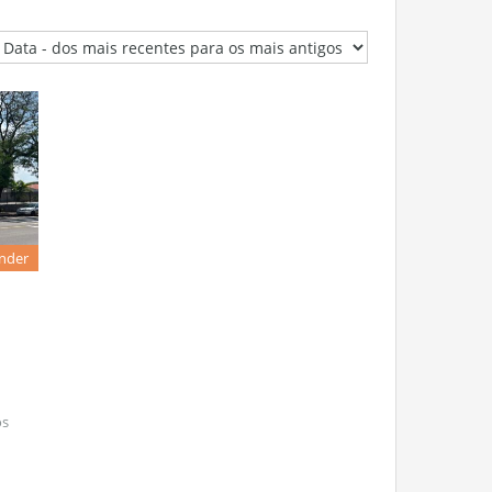
nder
os