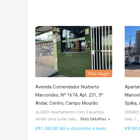
Para Alugar
Avenida Comendador Norberto
Aparta
Marcondes, Nº 1674, Apt. 231, 3º
Manoel 
Andar, Centro, Campo Mourão.
Spilka,
ALUGO: Apartamento com 3 quartos,
VENDO: k
sendo uma suíte, sala,…
Mais Detalhes
sala, 1…
R$1.200,00 Mil e duzentos e reais
R$180.