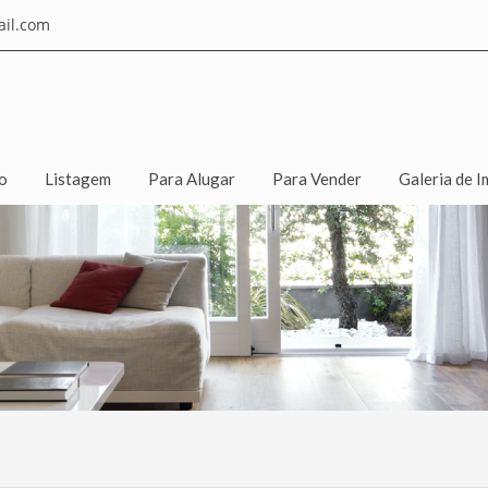
il.com
io
Listagem
Para Alugar
Para Vender
Galeria de I