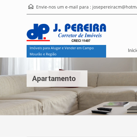
Envie-nos um e-mail para :
josepereiracm@hotma
Imóveis para Alugar e Vender em Campo
Inic
Mourão e Região
Apartamento