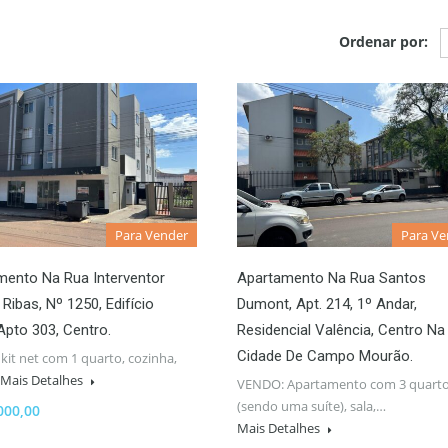
Ordenar por:
Para Vender
Para Ve
mento Na Rua Interventor
Apartamento Na Rua Santos
Ribas, Nº 1250, Edifício
Dumont, Apt. 214, 1º Andar,
 Apto 303, Centro.
Residencial Valência, Centro Na
Cidade De Campo Mourão.
it net com 1 quarto, cozinha,
Mais Detalhes
VENDO: Apartamento com 3 quart
(sendo uma suíte), sala,…
000,00
Mais Detalhes