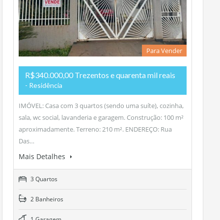
Para Vender
R$340.000,00 Trezentos e quarenta mil reais
- Residência
IMÓVEL: Casa com 3 quartos (sendo uma suíte), cozinha,
sala, wc social, lavanderia e garagem. Construção: 100 m²
aproximadamente. Terreno: 210 m². ENDEREÇO: Rua
Das…
Mais Detalhes
3 Quartos
2 Banheiros
1 Garagem