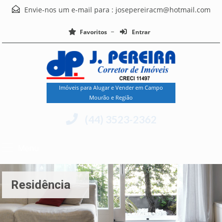
Envie-nos um e-mail para :
josepereiracm@hotmail.com
Favoritos
Entrar
Imóveis para Alugar e Vender em Campo
Mourão e Região
(44) 3523-2362
Menu
Residência