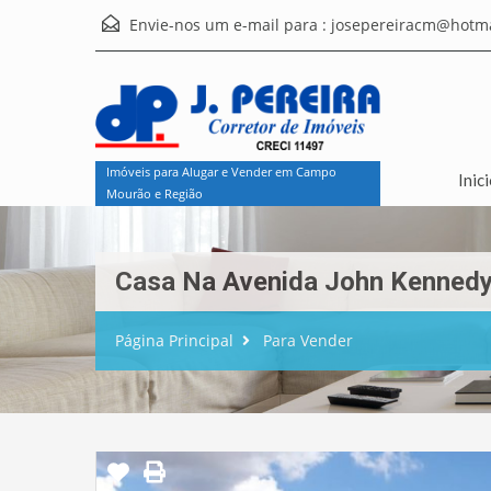
Envie-nos um e-mail para :
josepereiracm@hotma
Imóveis para Alugar e Vender em Campo
Inic
Mourão e Região
Casa Na Avenida John Kennedy
Página Principal
Para Vender