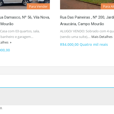
Para Vender
Para A
a Damasco, Nº 56, Vila Nova,
Rua Das Paineiras , Nº 200, Jar
 Mourão
Araucária, Campo Mourão
asa com 03 quartos, sala,
ALUGO/ VENDO: Sobrado com 4 qu
, banheiro e garagem…
(sendo uma suíte),…
Mais Detalhes
talhes
R$4.000,00 Quatro mil reais
000,00
o.