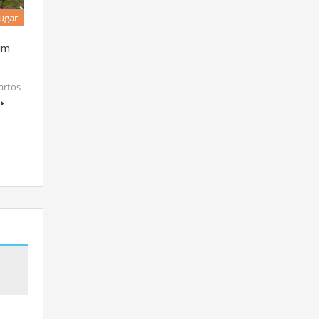
lugar
dim
artos