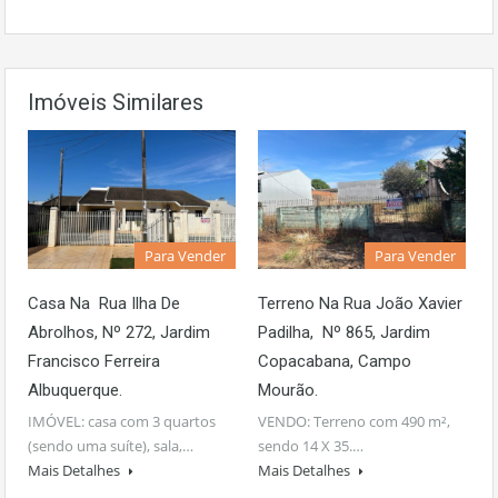
Imóveis Similares
Para Vender
Para Vender
Casa Na Rua Ilha De
Terreno Na Rua João Xavier
Abrolhos, Nº 272, Jardim
Padilha, Nº 865, Jardim
Francisco Ferreira
Copacabana, Campo
Albuquerque.
Mourão.
IMÓVEL: casa com 3 quartos
VENDO: Terreno com 490 m²,
(sendo uma suíte), sala,…
sendo 14 X 35.…
Mais Detalhes
Mais Detalhes