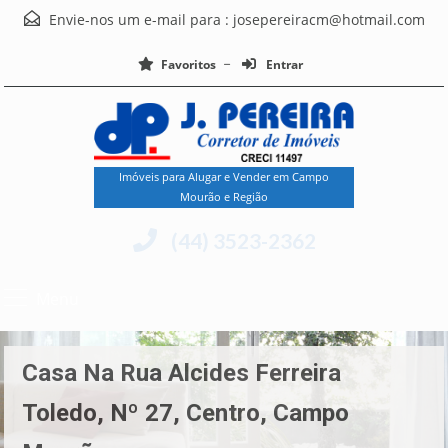
Envie-nos um e-mail para :
josepereiracm@hotmail.com
Favoritos
Entrar
Imóveis para Alugar e Vender em Campo
Mourão e Região
(44) 3523-2362
Menu
Casa Na Rua Alcides Ferreira
Toledo, Nº 27, Centro, Campo