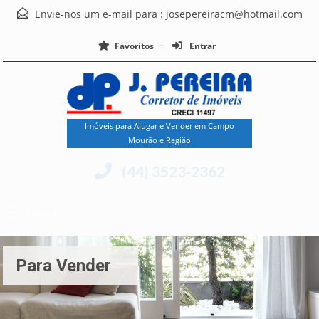
Envie-nos um e-mail para :
josepereiracm@hotmail.com
Favoritos
Entrar
Imóveis para Alugar e Vender em Campo
Mourão e Região
(44) 3523-2362
Menu
Para Vender