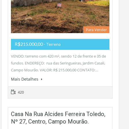
Para Vender
R$215.000,00
- Terreno
VENDO: terreno com 420 m², sendo 12 de frente e 35 de
fundos. ENDEREÇO: rua das Seringueiras, Jardim Casali,
Campo Mourão. VALOR: R$ 215.000,00 CONTATO:…
Mais Detalhes
420
Casa Na Rua Alcides Ferreira Toledo,
Nº 27, Centro, Campo Mourão.