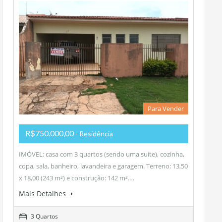
Para Vender
R$750.000,00
- Residência
IMÓVEL: casa com 3 quartos (sendo uma suíte), cozinha,
copa, sala, banheiro, lavandeira e garagem. Terreno: 13,50
x 18,00 (243 m²) e construção: 142 m².…
Mais Detalhes
3 Quartos